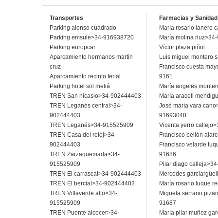
Transportes
Farmacias y Sanidad
Parking alonso cuadrado
María rosario lanero c
Parking emsule>34-916938720
María molina riuz>3
Parking europcar
Víctor plaza piñol
Aparcamiento hermanos martín
Luis miguel montero s
cruz
Francisco cuesta may
Aparcamiento recinto ferial
9161
Parking hotel sol meliá
María angeles monter
TREN San nicasio>34-902444403
María araceli mendigu
TREN Leganés central>34-
José maría vara cano
902444403
91693048
TREN Leganés>34-915525909
Vicenta yerro callej
TREN Casa del reloj>34-
Francisco bellón ala
902444403
Francisco velarde lu
TREN Zarzaquemada>34-
91686
915525909
Pilar diago calleja>
TREN El carrascal>34-902444403
Mercedes garciargüel
TREN El bercial>34-902444403
María rosario luque r
TREN Villaverde alto>34-
Miguela serrano pizar
915525909
91687
TREN Puente alcocer>34-
María pilar muñoz ga