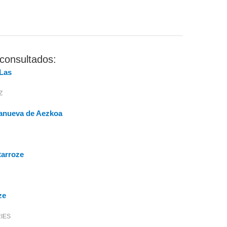
consultados:
 Las
Z
llanueva de Aezkoa
tarroze
ze
RIES