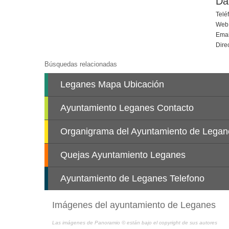
Da
Telé
Web
Emai
Dire
Imágenes del ayuntamiento de Leganes
Las imágenes de Panoramio © están bajo el copyright de sus autores