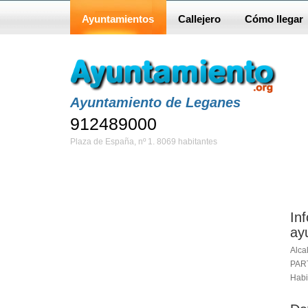
Ayuntamientos
Callejero
Cómo llegar
Ayuntamiento de Leganes
912489000
Plaza de España, nº 1. 8069 habitantes
In
ay
Alc
PAR
Habi