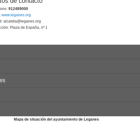
tos de contacto
fono:
912489000
:
www.leganes.org
l: alcaldia@leganes.org
cción: Plaza de España, nº 1
Mapa de situación del ayuntamiento de Leganes