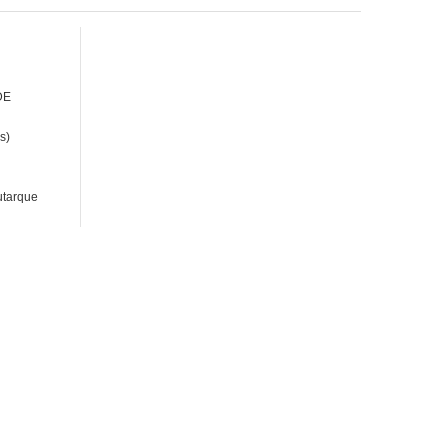
DE
s)
utarque