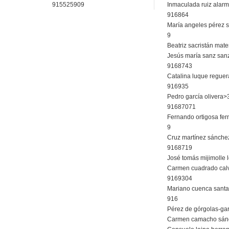
915525909
Inmaculada ruiz alar
916864
María angeles pérez 
9
Beatriz sacristán mat
Jesús maría sanz san
9168743
Catalina luque regue
916935
Pedro garcía olivera>
91687071
Fernando ortigosa fe
9
Cruz martínez sánche
9168719
José tomás mijimolle
Carmen cuadrado cal
9169304
Mariano cuenca sant
916
Pérez de górgolas-gar
Carmen camacho sán