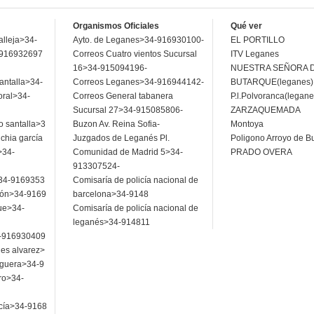
Organismos Oficiales
Qué ver
alleja>34-
Ayto. de Leganes>34-916930100-
EL PORTILLO
4-916932697
Correos Cuatro vientos Sucursal
ITV Leganes
16>34-915094196-
NUESTRA SEÑORA 
antalla>34-
Correos Leganes>34-916944142-
BUTARQUE(leganes)
oral>34-
Correos General tabanera
P.l.Polvoranca(legane
Sucursal 27>34-915085806-
ZARZAQUEMADA
o santalla>3
Buzon Av. Reina Sofia-
Montoya
chia garcía
Juzgados de Leganés Pl.
Poligono Arroyo de B
>34-
Comunidad de Madrid 5>34-
PRADO OVERA
913307524-
o>34-9169353
Comisaría de policía nacional de
rcón>34-9169
barcelona>34-9148
que>34-
Comisaría de policía nacional de
leganés>34-914811
34-916930409
les alvarez>
eguera>34-9
ro>34-
rcía>34-9168