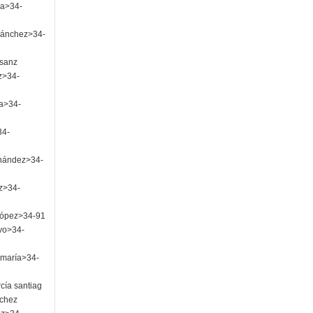
ma>34-
sánchez>34-
esanz
z>34-
ra>34-
34-
rnández>34-
z>34-
 lópez>34-91
vo>34-
amaría>34-
cía santiag
chez